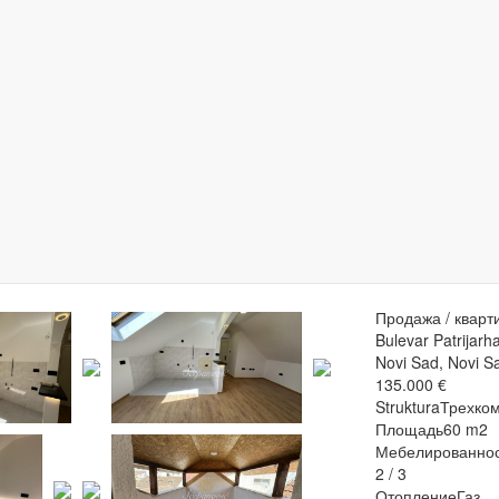
Продажа / кварти
Bulevar Patrijarh
Novi Sad, Novi S
135.000 €
Struktura
Трехко
Площадь
60 m2
Мебелированнос
2 / 3
Отопление
Газ