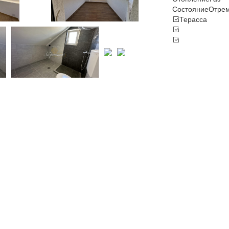
Состояние
Отрем
Терасса