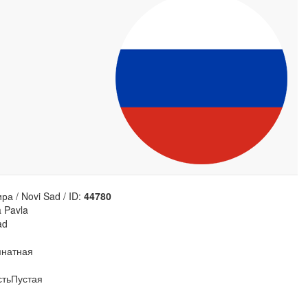
ра / Novi Sad / ID:
44780
a Pavla
ad
мнатная
ть
Пустая