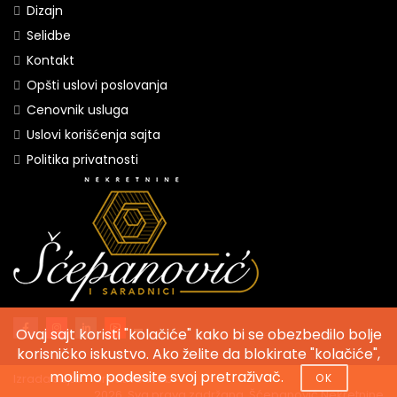
Dizajn
Selidbe
Kontakt
Opšti uslovi poslovanja
Cenovnik usluga
Uslovi korišćenja sajta
Politika privatnosti
Ovaj sajt koristi "kolačiće" kako bi se obezbedilo bolje
korisničko iskustvo. Ako želite da blokirate "kolačiće",
molimo podesite svoj pretraživač.
Izrada sajta - Creative Web
OK
2026. Sva prava zadržana. Šćepanović Nekretnine