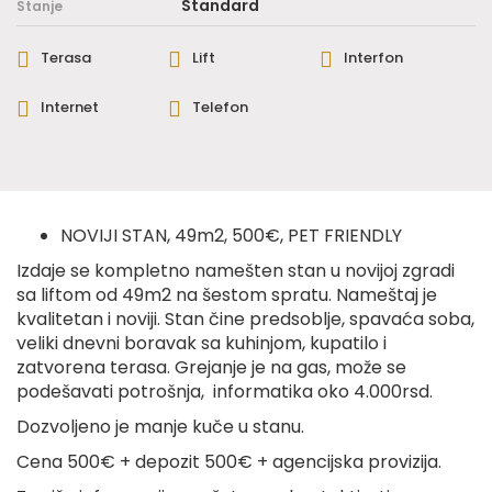
Standard
Stanje
Terasa
Lift
Interfon
Internet
Telefon
NOVIJI STAN, 49m2, 500€, PET FRIENDLY
Izdaje se kompletno namešten stan u novijoj zgradi
sa liftom od 49m2 na šestom spratu. Nameštaj je
kvalitetan i noviji. Stan čine predsoblje, spavaća soba,
veliki dnevni boravak sa kuhinjom, kupatilo i
zatvorena terasa. Grejanje je na gas, može se
podešavati potrošnja, informatika oko 4.000rsd.
Dozvoljeno je manje kuče u stanu.
Cena 500€ + depozit 500€ + agencijska provizija.