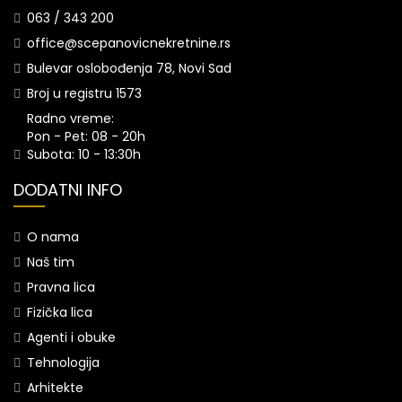
063 / 343 200
office@scepanovicnekretnine.rs
Bulevar oslobođenja 78, Novi Sad
Broj u registru 1573
Radno vreme:
Pon - Pet: 08 - 20h
Subota: 10 - 13:30h
DODATNI INFO
O nama
Naš tim
Pravna lica
Fizička lica
Agenti i obuke
Tehnologija
Arhitekte