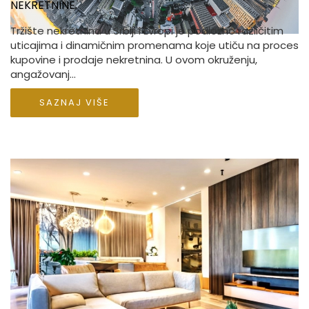
NEKRETNINE
Tržište nekretnina u Srbiji i Evropi je podložno različitim
uticajima i dinamičnim promenama koje utiču na proces
kupovine i prodaje nekretnina. U ovom okruženju,
angažovanj...
SAZNAJ VIŠE