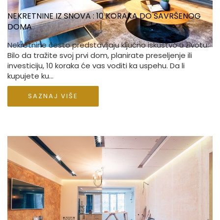
NEKRETNINE IZ SNOVA : 10 KORAKA DO SAVRŠENOG
DOMA
Nekretnine često predstavljaju ključno iskustvo u životu.
Bilo da tražite svoj prvi dom, planirate preseljenje ili
investiciju, 10 koraka će vas voditi ka uspehu. Da li
kupujete ku...
SAZNAJ VIŠE