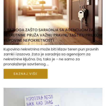
5 RAZLOGA ZAŠTO SARADNJA SA AGENCIJOM ZA
NEKRETNINE PRUŽA VAŽNU PRAVNU ZAŠTITU PRILIKOM
KUPOVINE NEPOKRETNOSTI
Kupovina nekretnina može biti klizav teren pun pravnih
zamki i izazova. Zato je saradnja sa agencijom za
nekretnine ključna. Da, tako je - ne samo za
pronalaženje savršenog ...
SAZNAJ VIŠE