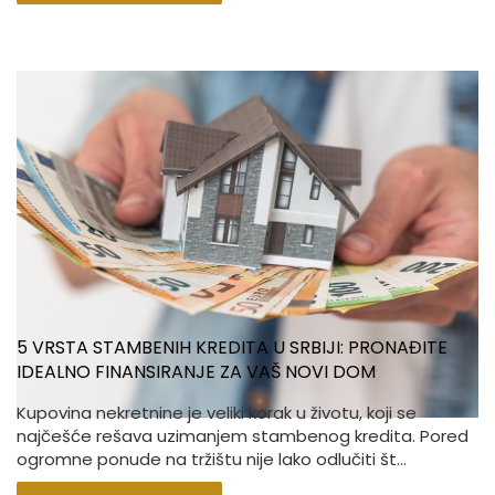
5 VRSTA STAMBENIH KREDITA U SRBIJI: PRONAĐITE
IDEALNO FINANSIRANJE ZA VAŠ NOVI DOM
Kupovina nekretnine je veliki korak u životu, koji se
najčešće rešava uzimanjem stambenog kredita. Pored
ogromne ponude na tržištu nije lako odlučiti št...