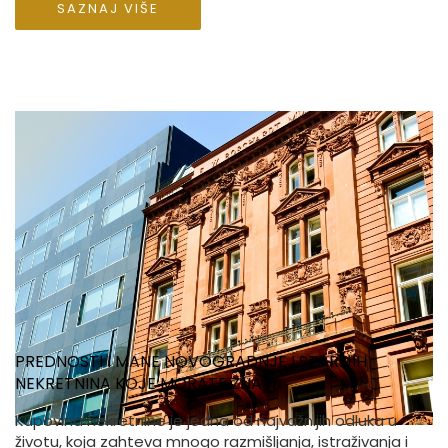
SAZNAJ VIŠE
PREDNOSTI I MANE NOVOGRADNJE I STARIJIH
NEKRETNINA KOJE MORATE ZNATI
Kupovina nekretnine je jedna od najvažnijih odluka u
životu, koja zahteva mnogo razmišljanja, istraživanja i