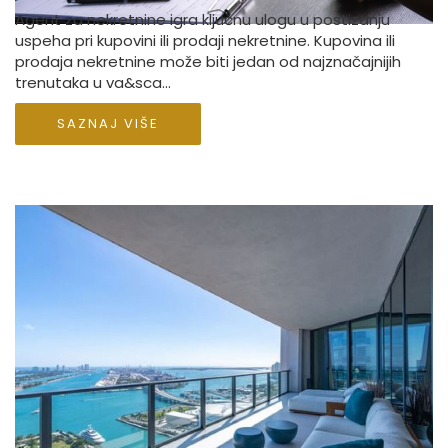
Agent za nekretnine igra ključnu ulogu u postizanju
uspeha pri kupovini ili prodaji nekretnine. Kupovina ili
prodaja nekretnine može biti jedan od najznačajnijih
trenutaka u va&sca...
SAZNAJ VIŠE