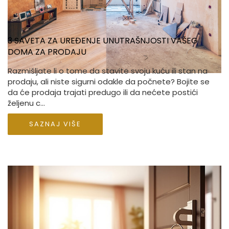
3 SAVETA ZA UREĐENJE UNUTRAŠNJOSTI VAŠEG
DOMA ZA PRODAJU
Razmišljate li o tome da stavite svoju kuću ili stan na
prodaju, ali niste sigurni odakle da počnete? Bojite se
da će prodaja trajati predugo ili da nećete postići
željenu c...
SAZNAJ VIŠE