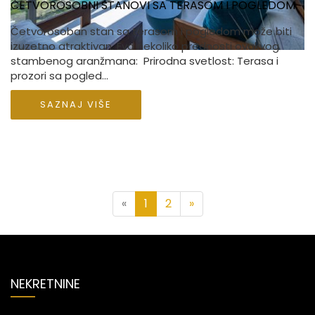
ČETVOROSOBNI STANOVI SA TERASOM I POGLEDOM
Četvorosoban stan sa terasom i pogledom može biti
izuzetno atraktivan. Evo nekoliko prednosti ovakvog
stambenog aranžmana: Prirodna svetlost: Terasa i
prozori sa pogled...
SAZNAJ VIŠE
Previous
Next
«
1
2
»
NEKRETNINE