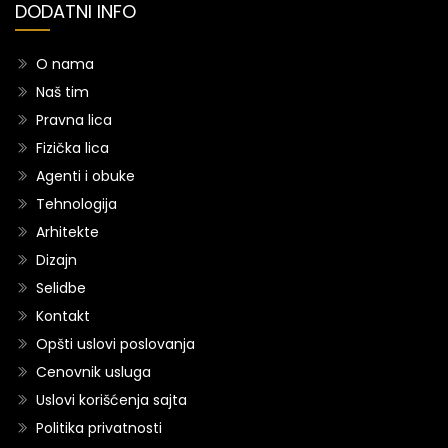
DODATNI INFO
O nama
Naš tim
Pravna lica
Fizička lica
Agenti i obuke
Tehnologija
Arhitekte
Dizajn
Selidbe
Kontakt
Opšti uslovi poslovanja
Cenovnik usluga
Uslovi korišćenja sajta
Politika privatnosti