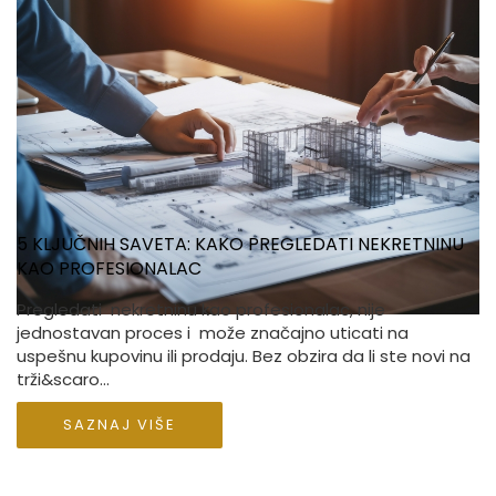
5 KLJUČNIH SAVETA: KAKO PREGLEDATI NEKRETNINU
KAO PROFESIONALAC
Pregledati nekretninu kao profesionalac, nije
jednostavan proces i može značajno uticati na
uspešnu kupovinu ili prodaju. Bez obzira da li ste novi na
trži&scaro...
SAZNAJ VIŠE