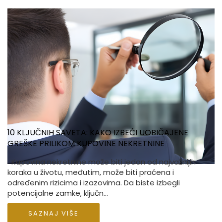
10 KLJUČNIH SAVETA: KAKO IZBEĆI UOBIČAJENE
GREŠKE PRILIKOM KUPOVINE NEKRETNINE
Kupovina nekretnine može biti jedan od najvažnijih
koraka u životu, međutim, može biti praćena i
određenim rizicima i izazovima. Da biste izbegli
potencijalne zamke, ključn...
SAZNAJ VIŠE