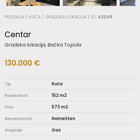
PRODAJA / KUĆA / GRADSKA LOKACIJA / ID:
43249
Centar
Gradska lokacija, Bačka Topola
130.000 €
Kuća
Tip
152 m2
Kvadratura
573 m2
Plac
Namešten
Nameštenost
Gas
Grejanje