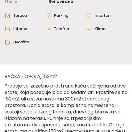
Renovirano
Stanje
Terasa
Parking
Interfon
Internet
Telefon
Klima
Dvorište
BAČKA TOPOLA, 152m2
Prodaje se izuzetno prostrana kuća sačinjena od dve
etaže, koja poseduje plac od sedam ari. Prostire se na
152m2, ali u stvarnosti ima 300m2 stambenog
prostora. Donja etaža je kompletno nameštena i
sastoji se od ulaznog hodnika, dnevnog boravka sa
izlazom na terasu, kuhinje sa trpezarijskim
prostorom, dve spavaće sobe, kao i kupatila. Gornja
etaža ima približno 150m2 i nedovršena je. Grejanje u