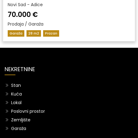
Novi Sad - Adice
70.000 €
Prodaja / Garaža
Garaža
28 m2
Prazan
NEKRETNINE
Stan
Kuća
Lokal
Poslovni prostor
Zemljište
Garaža