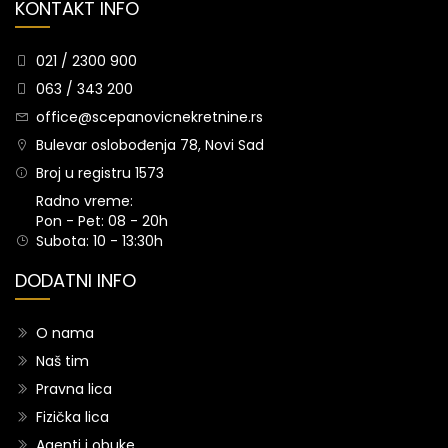
KONTAKT INFO
021 / 2300 900
063 / 343 200
office@scepanovicnekretnine.rs
Bulevar oslobođenja 78, Novi Sad
Broj u registru 1573
Radno vreme:
Pon - Pet: 08 - 20h
Subota: 10 - 13:30h
DODATNI INFO
O nama
Naš tim
Pravna lica
Fizička lica
Agenti i obuke