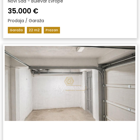
Novi Sad - Bulevar Evrope
35.000 €
Prodaja / Garaža
Garaža
22 m2
Prazan