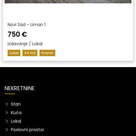
Novi Sad - Liman 1
750 €
Izdavanje / Lokal
Lokal
44 m2
Prazan
NEKRETNINE
Stan
Kuća
Lokal
Poslovni prostor