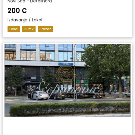
Novi Sad - Detelinara
200 €
Izdavanje / Lokal
Lokal
19 m2
Prazan